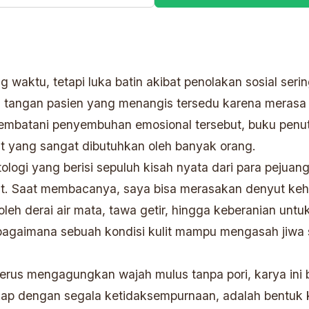
g waktu, tetapi luka batin akibat penolakan sosial serin
 tangan pasien yang menangis tersedu karena merasa 
embatani penyembuhan emosional tersebut, buku penutup
at yang sangat dibutuhkan oleh banyak orang.
ogi yang berisi sepuluh kisah nyata dari para pejuang 
but. Saat membacanya, saya bisa merasakan denyut keh
leh derai air mata, tawa getir, hingga keberanian unt
i bagaimana sebuah kondisi kulit mampu mengasah jiwa
erus mengagungkan wajah mulus tanpa pori, karya ini 
kap dengan segala ketidaksempurnaan, adalah bentuk ke