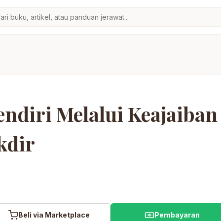
endiri Melalui Keajaiban
kdir
NEW
Beli via Marketplace
Pembayaran